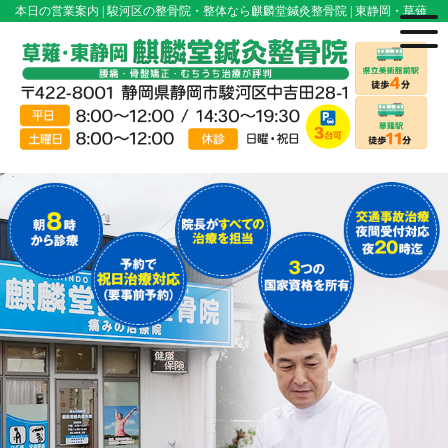
本日の営業案内 | 駿河区の整骨院・整体なら麒麟堂鍼灸整骨院 | 東静岡・草薙