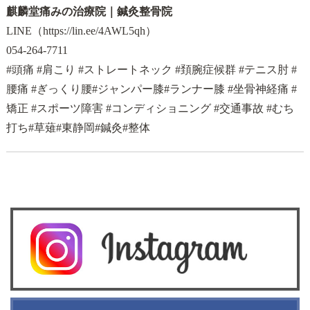
麒麟堂痛みの治療院｜鍼灸整骨院
LINE（
https://lin.ee/4AWL5qh
）
054-264-7711
#頭痛 #肩こり #ストレートネック #頚腕症候群 #テニス肘 #
腰痛 #ぎっくり腰#ジャンパー膝#ランナー膝 #坐骨神経痛 #
矯正 #スポーツ障害 #コンディショニング #交通事故 #むち
打ち#草薙#東静岡#鍼灸#整体