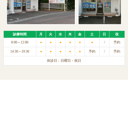
診療時間
月
火
水
木
金
土
日
祝
8:00～12:00
●
●
●
●
●
●
/
予約
14:30～19:30
●
●
●
●
●
予約
/
予約
休診日：日曜日・祝日