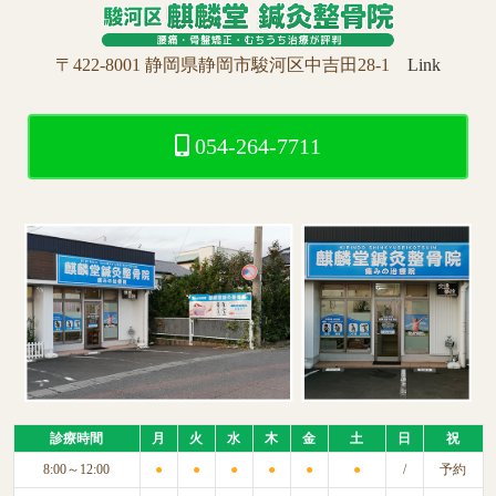
〒422-8001 静岡県静岡市駿河区中吉田28-1
Link
054-264-7711
診療時間
月
火
水
木
金
土
日
祝
8:00～12:00
●
●
●
●
●
●
/
予約