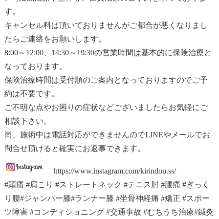
す。
キャンセル料は頂いておりませんがご都合が悪くなりまし
たらご連絡をお願いします。
8:00～12:00、14:30～19:30の営業時間は基本的に保険治療と
なっております。
保険治療時間は受付順のご案内となっておりますのでご予
約は不要です。
ご不明な点やお困りの症状などございましたらお気軽にご
相談下さい。
尚、施術中は電話対応ができませんので
LINE
や
メール
でお
問合せ頂けると確実にお返事できます。
https://www.instagram.com/kirindou.ss/
#頭痛 #肩こり #ストレートネック #テニス肘 #腰痛 #ぎっく
り腰#ジャンパー膝#ランナー膝 #坐骨神経痛 #矯正 #スポー
ツ障害 #コンディショニング #交通事故 #むちうち治療#鍼灸