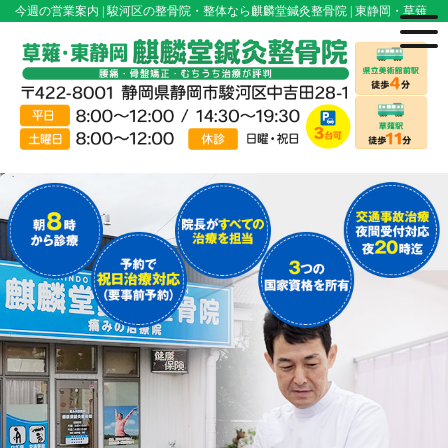
今週の営業案内 | 駿河区の整骨院・整体なら麒麟堂鍼灸整骨院 | 東静岡・草薙