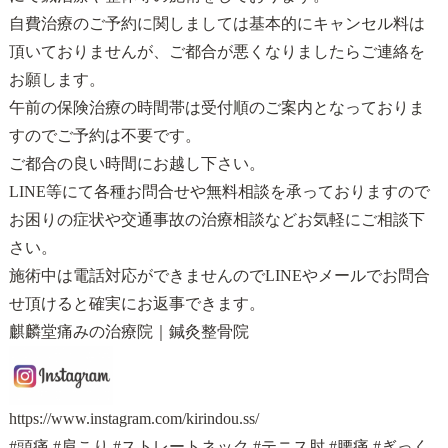
自費治療のご予約に関しましては基本的にキャンセル料は
頂いておりませんが、ご都合が悪くなりましたらご連絡を
お願します。
午前の保険治療の時間帯は受付順のご案内となっておりま
すのでご予約は不要です。
ご都合の良い時間にお越し下さい。
LINE等にて各種お問合せや無料相談を承っておりますので
お困りの症状や交通事故の治療相談などお気軽にご相談下
さい。
施術中は電話対応ができませんので
LINE
や
メール
でお問合
せ頂けると確実にお返事できます。
麒麟堂痛みの治療院｜鍼灸整骨院
https://www.instagram.com/kirindou.ss/
#頭痛 #肩こり #ストレートネック #テニス肘 #腰痛 #ぎっく