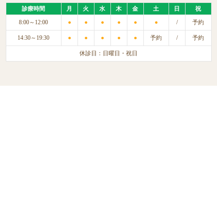
診療時間
月
火
水
木
金
土
日
祝
8:00～12:00
●
●
●
●
●
●
/
予約
14:30～19:30
●
●
●
●
●
予約
/
予約
休診日：日曜日・祝日