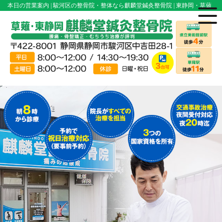
本日の営業案内 | 駿河区の整骨院・整体なら麒麟堂鍼灸整骨院 | 東静岡・草薙