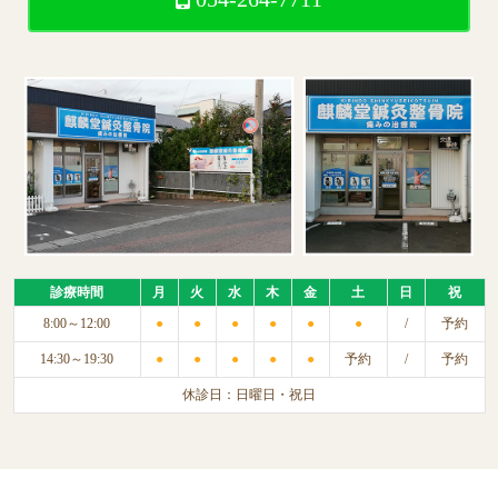
診療時間
月
火
水
木
金
土
日
祝
8:00～12:00
●
●
●
●
●
●
/
予約
14:30～19:30
●
●
●
●
●
予約
/
予約
休診日：日曜日・祝日