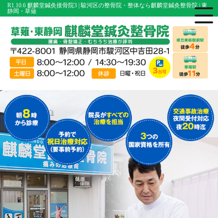
R1.10.6 麒麟堂鍼灸接骨院3 | 駿河区の整骨院・整体なら麒麟堂鍼灸整骨院 | 東
静岡・草薙