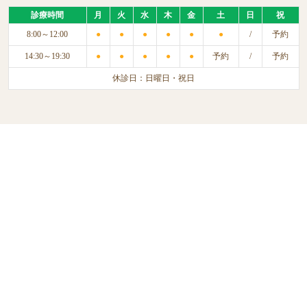
診療時間
月
火
水
木
金
土
日
祝
8:00～12:00
●
●
●
●
●
●
/
予約
14:30～19:30
●
●
●
●
●
予約
/
予約
休診日：日曜日・祝日