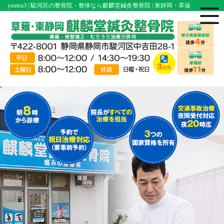
youtsu3 | 駿河区の整骨院・整体なら麒麟堂鍼灸整骨院 | 東静岡・草薙