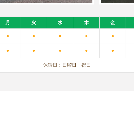
月
火
水
木
金
●
●
●
●
●
●
●
●
●
●
休診日：日曜日・祝日