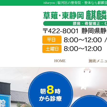
isharyou | 駿河区の整骨院・整体なら麒
HOME
施術メニ